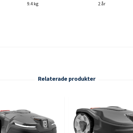
9.4 kg
2 år