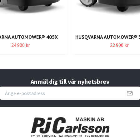
ARNA AUTOMOWER® 405X
HUSQVARNA AUTOMOWER® 31
24 900 kr
22 900 kr
Anmäl dig till vår nyhetsbrev