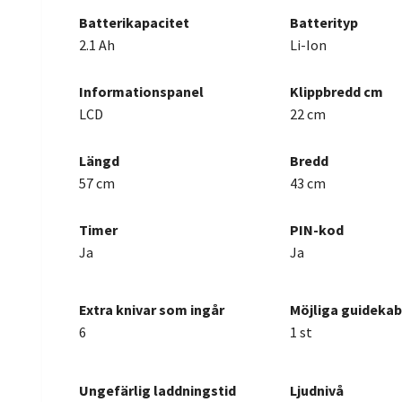
Batterikapacitet
Batterityp
2.1 Ah
Li-Ion
Informationspanel
Klippbredd cm
LCD
22 cm
Lä
ngd
Bredd
57 cm
43 cm
Timer
P
IN-kod
Ja
Ja
Extra knivar som ingår
Möjliga guidekab
6
1 st
Ungefärlig laddningstid
Ljudnivå