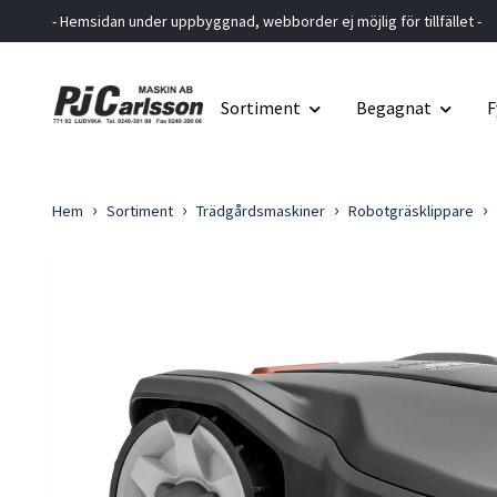
- Hemsidan under uppbyggnad, webborder ej möjlig för tillfället -
Sortiment
Begagnat
F
Hem
Sortiment
Trädgårdsmaskiner
Robotgräsklippare