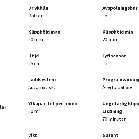
Drivkälla
Avspolningsbar
Batteri
Ja
Klipphöjd max
Klipphöjd min
50 mm
20 mm
Höjd
Lyftsensor
25 cm
Ja
Laddsystem
Programvaruup
Automatiskt
Återförsäljare
Ytkapacitet per timme
Ungefärlig klipp
lar
60 m²
laddning
70 minuter
Vikt
Garanti