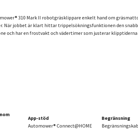
mower® 310 Mark II robotgräsklippare enkelt hand om gräsmattor 
. När jobbet är klart hittar trippelsökningsfunktionen den snabba
ne och har en frostvakt och vädertimer som justerar klipptiderna
 inom
App-stöd
Begränsning
Automower® Connect@HOME
Begränsningskab