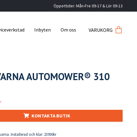
Öppettider: Mån-Fre 09-17 & Lör 09-13
viceverkstad
Inbyten
Om oss
VARUKORG
VARNA AUTOMOWER® 310
I
r
KONTAKTA BUTIK
arna. Installerad och klar: 23900kr