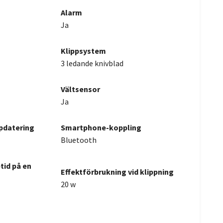
Alarm
Ja
Klippsystem
3 ledande knivblad
Vältsensor
Ja
pdatering
Smartphone-koppling
Bluetooth
tid på en
Effektförbrukning vid klippning
20 w