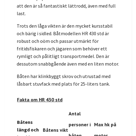
att den är så fantastiskt lättrodd, även med full
last.
Trots den låga vikten är den mycket kursstabil
och bärig i sidled. Båtmodellen HR 430 std är
robust och oöm och passar utmärkt för
fritidsfiskaren och jägaren som behöver ett
rymligt och pålitligt transportmedel. Den är
dessutom snabbgående även med en liten motor.
Båten har klinkbyggt skrov och utrustad med
låsbart stuvfack med plats för 25-liters tank.
Fakta om HR 430 std
Antal
Båtens
personer i
Max hk på
längd och
Båtens vikt
båten
motor