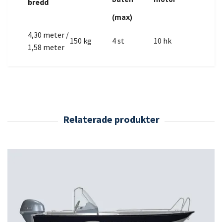
bredd
(max)
4,30 meter /
150 kg
4 st
10 hk
1,58 meter