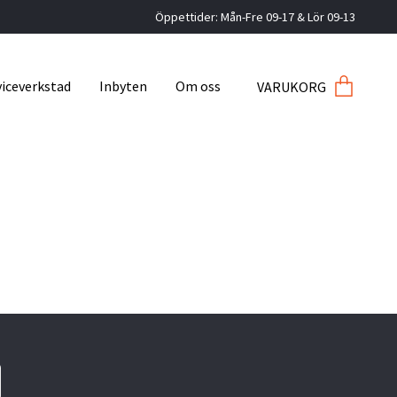
Öppettider: Mån-Fre 09-17 & Lör 09-13
viceverkstad
Inbyten
Om oss
VARUKORG