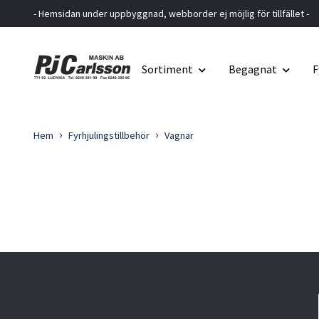
- Hemsidan under uppbyggnad, webborder ej möjlig för tillfället -
Sortiment
Begagnat
F
Hem
Fyrhjulingstillbehör
Vagnar